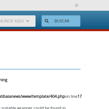
NUNCIE AQUI
Procurar
Religião
Turismo
Brasil
Saúde
Astrologia
Segurança
Brasil
Social
Gastronomia
Tecnologia
artigo
Transportes
comportamento
ning
Trânsito
Geral
Política
Mundo
atibaianews/www/template/404.php
on line
17
o suitable wrapper could be found in