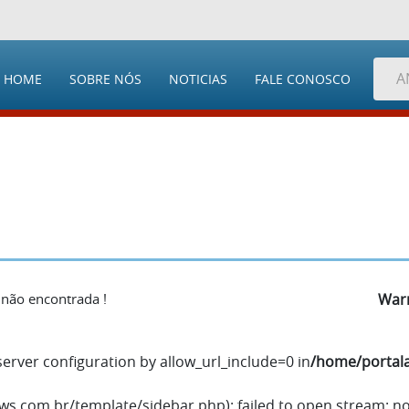
A
HOME
SOBRE NÓS
NOTICIAS
FALE CONOSCO
Agricultura
Emprego
Pets
Entretenimento
Arte e Cultura
Entrevista
Cidade
Esporte
Meio Ambiente
Infraestrutura
Clima
PaInel do Leitor
 não encontrada !
War
Economia
Polícia
Educação
Região
e server configuration by allow_url_include=0 in
/home/portal
ews.com.br/template/sidebar.php): failed to open stream: n