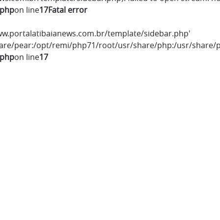
.php
on line
17
Fatal error
/www.portalatibaianews.com.br/template/sidebar.php'
hare/pear:/opt/remi/php71/root/usr/share/php:/usr/share/p
.php
on line
17