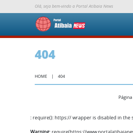
Olá, seja bem-vindo a Portal Atibaia News
404
HOME
404
Página
: require(): https:// wrapper is disabled in th
Warning
: require(https://www.portalatibaian