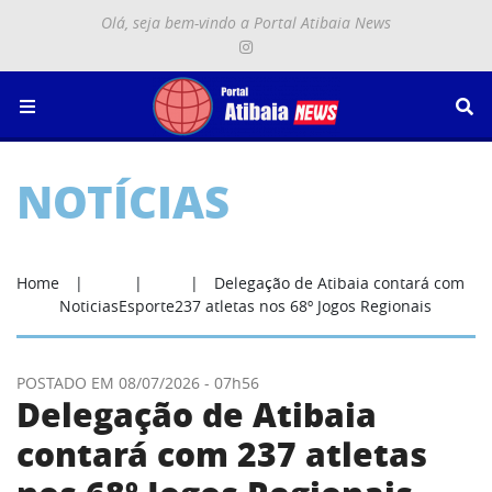
Olá, seja bem-vindo a Portal Atibaia News
Menu
Se
NOTÍCIAS
ostrar categorias de notícias
Home
Delegação de Atibaia contará com
Noticias
Esporte
237 atletas nos 68º Jogos Regionais
POSTADO EM 08/07/2026 - 07h56
Delegação de Atibaia
contará com 237 atletas