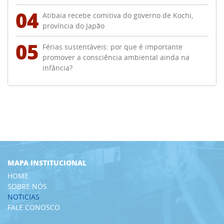
04
Atibaia recebe comitiva do governo de Kochi,
província do Japão
05
Férias sustentáveis: por que é importante
promover a consciência ambiental ainda na
infância?
MAPA INSTITUCIONAL
HOME
SOBRE NÓS
NOTICIAS
FALE CONOSCO